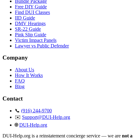
Bundle Package
Free DIY Guide
Find DUI Classes
IID Guide
DMV Hearings
SR-22 Guide
Pink Slip Guide
Victim Impact Panels
Lawyer vs Public Defender
Company
About Us
How It Works
FAQ
Blog
Contact
📞
(916) 244-9700
✉️
Support@DUI-Help.org
🌐
DUI-Help.org
DUI-Help.org is a reinstatement concierge service — we are
not a