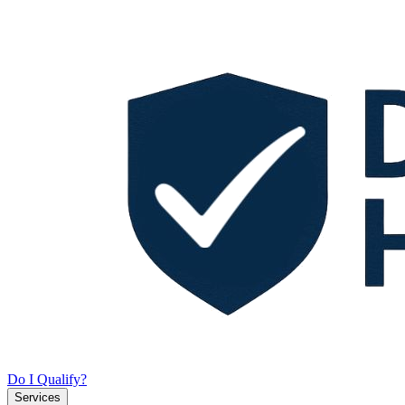
Do I Qualify?
Services