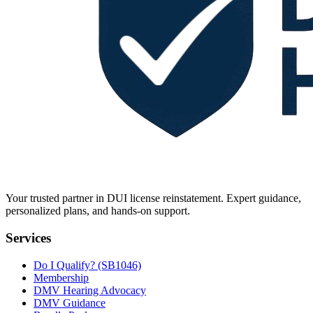
Your trusted partner in DUI license reinstatement. Expert guidance,
personalized plans, and hands-on support.
Services
Do I Qualify? (SB1046)
Membership
DMV Hearing Advocacy
DMV Guidance